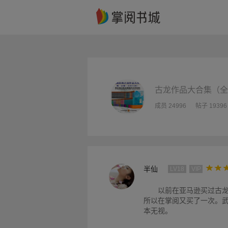
古龙作品大合集（全
成员 24996
帖子 19396
半仙
LV18
VIP
以前在亚马逊买过古
所以在掌阅又买了一次。
本无视。