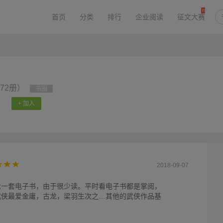
首页
分类
排行
企业阅读
征文大赛
72册）
书圈
+ 加入
2018-09-07
龙一套电子书，由于很少读。平时看电子书都是掌阅，
武侠最爱金庸，古龙，梁羽生次之…其他的武侠作品基