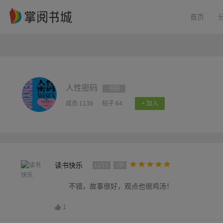
首页
人性密码
书圈
成员 1139
帖子 64
+ 加入
读书快乐
LV15
VIP
不错，故事很好，观点也很鸡汤！
1