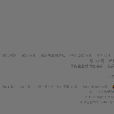
掌阅官网
掌阅小说
掌阅书城触屏版
得间免费小说
华为阅读
乐中文网
若
掌阅企业版代理招募
联
用
京ICP备11008516号
（署）网出证（京）字第143号
京ICP证090653号
证
电子出版物
2015 All Right
不良信息举报：jubao@zha