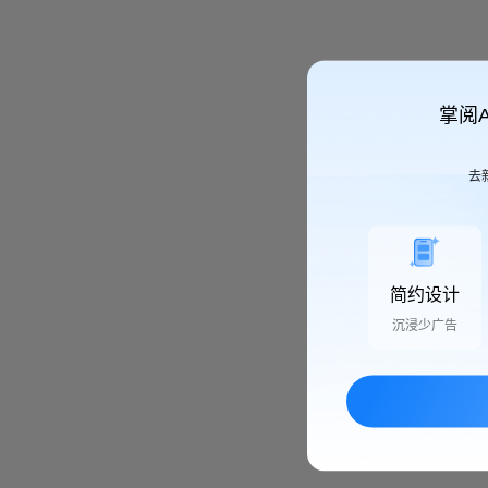
掌阅
去
简约设计
沉浸少广告