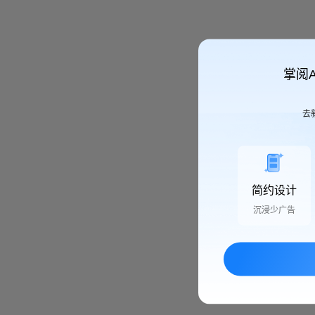
掌阅
去
简约设计
沉浸少广告