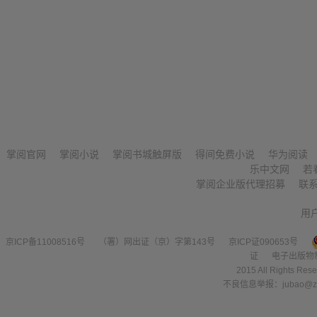
掌阅官网
掌阅小说
掌阅书城触屏版
得间免费小说
华为阅读
乐中文网
若
掌阅企业版代理招募
联
用
京ICP备11008516号
（署）网出证（京）字第143号
京ICP证090653号
证
电子出版物
2015 All Right
不良信息举报：jubao@zha