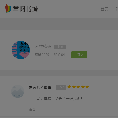
首页
人性密码
书圈
成员 1139
帖子 64
+ 加入
刘家芳芳董事
LV7
完美体验！又长了一波见识！
1