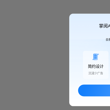
掌阅
去
简约设计
沉浸少广告