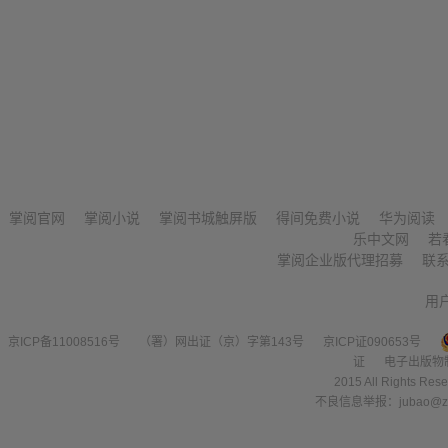
掌阅官网
掌阅小说
掌阅书城触屏版
得间免费小说
华为阅读
乐中文网
若
掌阅企业版代理招募
联
用
京ICP备11008516号
（署）网出证（京）字第143号
京ICP证090653号
证
电子出版物
2015 All Right
不良信息举报：jubao@zha