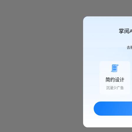
掌阅
去
简约设计
沉浸少广告