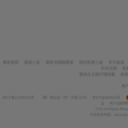
掌阅官网
掌阅小说
掌阅书城触屏版
得间免费小说
华为阅读
乐中文网
若
掌阅企业版代理招募
联
用
京ICP备11008516号
（署）网出证（京）字第143号
京ICP证090653号
证
电子出版物
2015 All Right
不良信息举报：jubao@zha