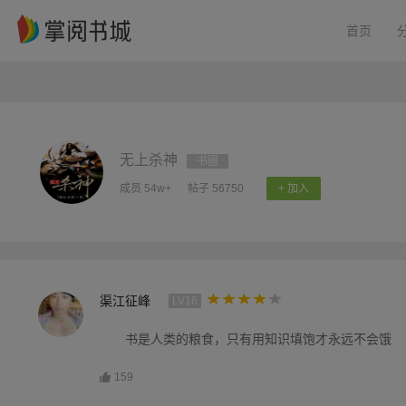
首页
无上杀神
书圈
成员 54w+
帖子 56750
+ 加入
渠江征峰
LV16
书是人类的粮食，只有用知识填饱才永远不会饿
159