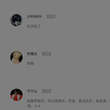
i2909969
LV13
玩手机了
柠檬水
LV9
呵呵
干什么
LV8
如果学知识。可以卖保尔，巴金，鲁迅先生，朱自清，
诗。☺☺