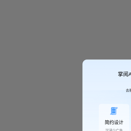
掌阅
去
简约设计
沉浸少广告