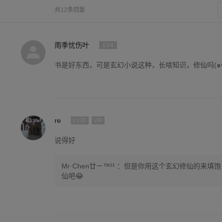
共12条回复
雨季忧伤叶
LV4
书是好东西，可是玄幻小说这种，长啥知识，修仙吗(๑•̀ㅂ•
re
LV30
VIP
说得好
Mr·Chen廿ㄧ™²¹ ：但是你用这个玄幻修仙的来
仙吧😂