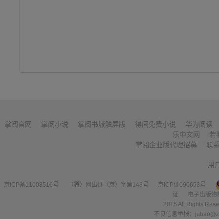
掌阅官网
掌阅小说
掌阅书城触屏版
得间免费小说
华为阅读
乐中文网
若
掌阅企业版代理招募
联
用
京ICP备11008516号
（署）网出证（京）字第143号
京ICP证090653号
证
电子出版物
2015 All Right
不良信息举报：jubao@zha