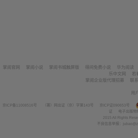
掌阅官网
掌阅小说
掌阅书城触屏版
得间免费小说
华为阅读
乐中文网
若
掌阅企业版代理招募
联
用
京ICP备11008516号
（署）网出证（京）字第143号
京ICP证090653号
证
电子出版物
2015 All Right
不良信息举报：jubao@zha