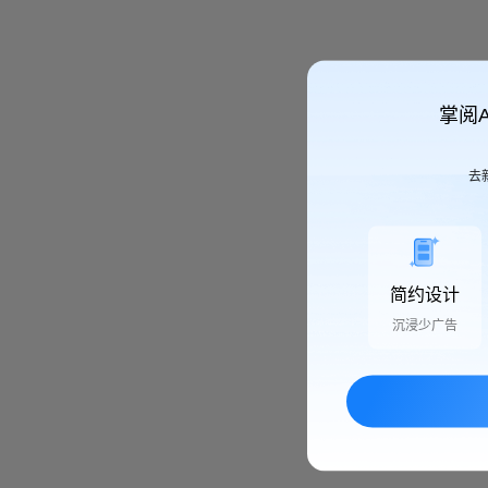
掌阅
去
简约设计
沉浸少广告