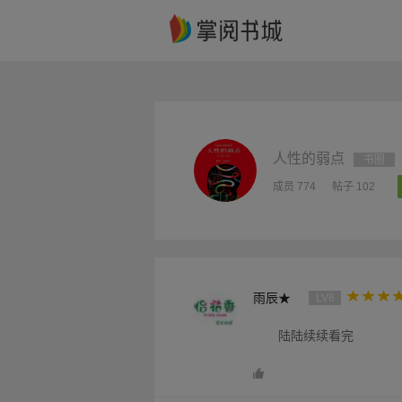
人性的弱点
书圈
成员 774
帖子 102
雨辰★
LV8
陆陆续续看完