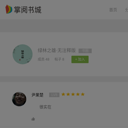
首页
绿林之雄·无注释版
书圈
成员 48
帖子 8
+ 加入
尹業楚
LV8
很实在