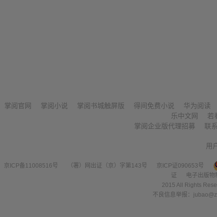
掌阅官网
掌阅小说
掌阅书城触屏版
得间免费小说
华为阅读
乐中文网
若
掌阅企业版代理招募
联
用
京ICP备11008516号
（署）网出证（京）字第143号
京ICP证090653号
证
电子出版物
2015 All Right
不良信息举报：jubao@zha