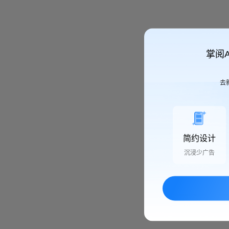
掌阅
去
简约设计
沉浸少广告