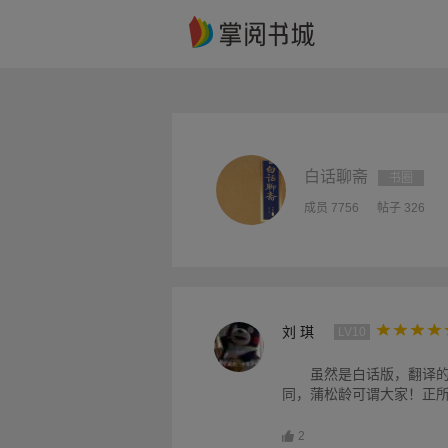
白话聊斋
书圈
成员 7756
帖子 326
刘 琪
LV10
虽然是白话版，翻译
同，蒲松龄可谓大家！正所
2