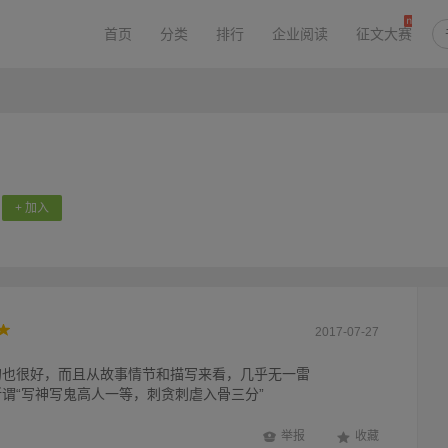
首页
分类
排行
企业阅读
征文大赛
+ 加入
2017-07-27
的也很好，而且从故事情节和描写来看，几乎无一雷
谓“写神写鬼高人一等，刺贪刺虐入骨三分”
举报
收藏