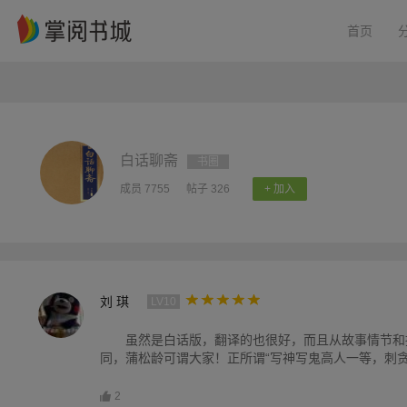
首页
白话聊斋
书圈
成员 7755
帖子 326
+ 加入
刘 琪
LV10
虽然是白话版，翻译的也很好，而且从故事情节和
同，蒲松龄可谓大家！正所谓“写神写鬼高人一等，刺贪
2