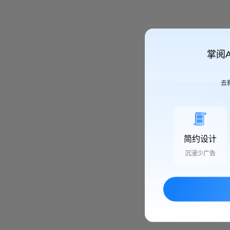
掌阅
去
简约设计
沉浸少广告