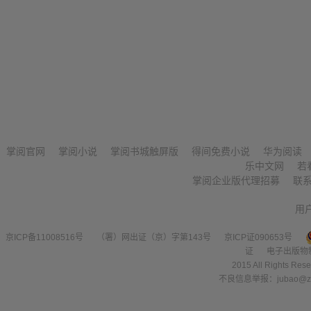
掌阅官网
掌阅小说
掌阅书城触屏版
得间免费小说
华为阅读
乐中文网
若
掌阅企业版代理招募
联
用
京ICP备11008516号
（署）网出证（京）字第143号
京ICP证090653号
证
电子出版物
2015 All Right
不良信息举报：jubao@zha