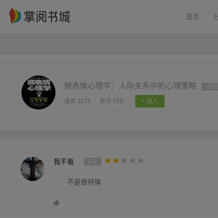
首页
微表情心理学：人际关系中的心理策略
书
成员 3275
帖子 558
+ 加入
我不看
LV8
不是很特殊