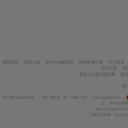
掌阅官网
掌阅小说
掌阅书城触屏版
得间免费小说
华为阅读
乐中文网
若
掌阅企业版代理招募
联
用
京ICP备11008516号
（署）网出证（京）字第143号
京ICP证090653号
证
电子出版物
2015 All Right
不良信息举报：jubao@zha