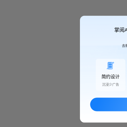
掌阅
去
简约设计
沉浸少广告