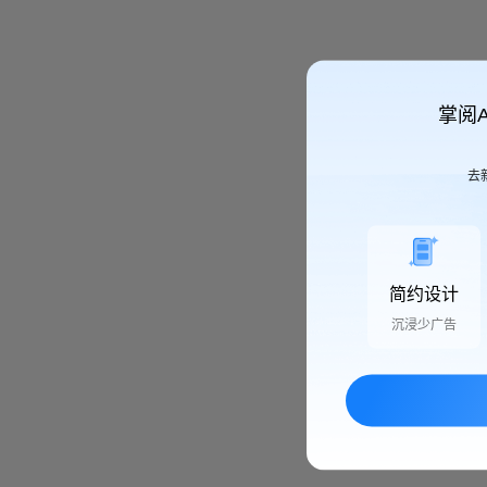
掌阅
去
简约设计
沉浸少广告