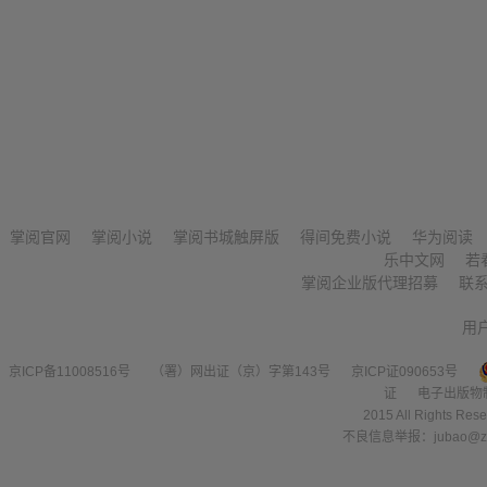
掌阅官网
掌阅小说
掌阅书城触屏版
得间免费小说
华为阅读
乐中文网
若
掌阅企业版代理招募
联
用
京ICP备11008516号
（署）网出证（京）字第143号
京ICP证090653号
证
电子出版物
2015 All Right
不良信息举报：jubao@zha