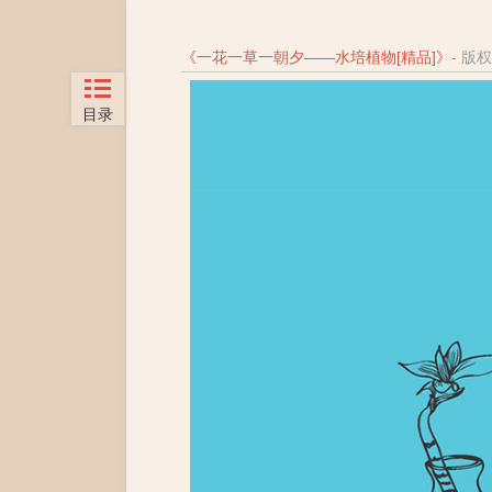
《
一花一草一朝夕——水培植物[精品]
》
- 版
目录