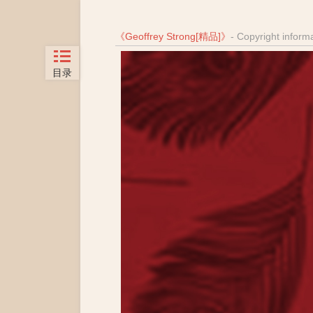
《
Geoffrey Strong[精品]
》
- Copyright inform
目录