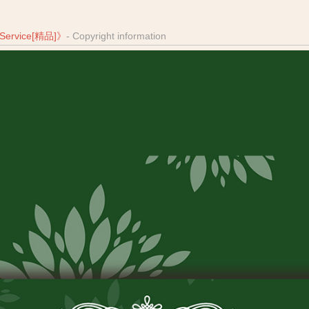
 Service[精品]
》
- Copyright information