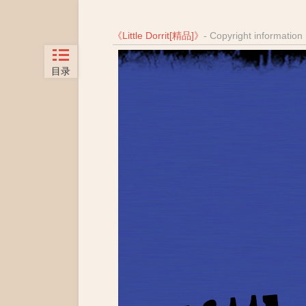
《
Little Dorrit[精品]
》
- Copyright information
目录