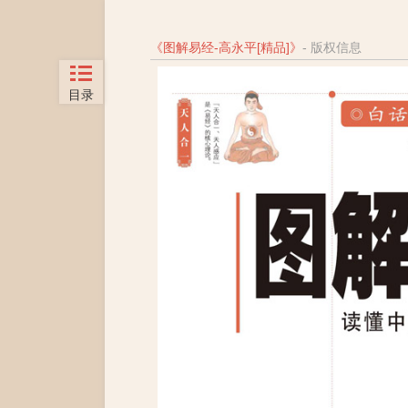
《
图解易经-高永平[精品]
》
- 版权信息
目录