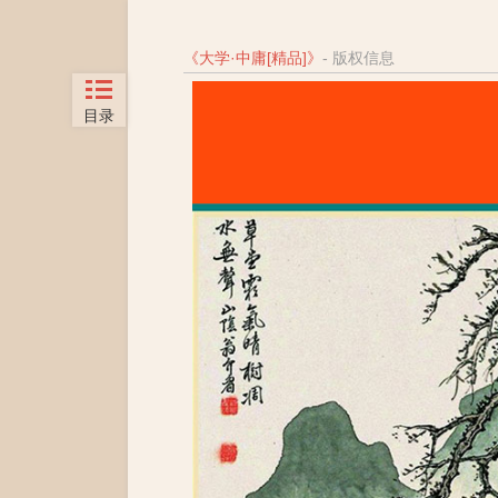
《
大学·中庸[精品]
》
- 版权信息
目录